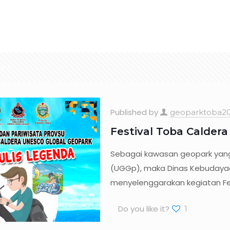
osite
Partnership
News & Articles
Festivals
rs
Published by
geoparktoba20
Festival Toba Calder
Sebagai kawasan geopark yan
(UGGp), maka Dinas Kebudayaa
menyelenggarakan kegiatan Fe
Do you like it?
1