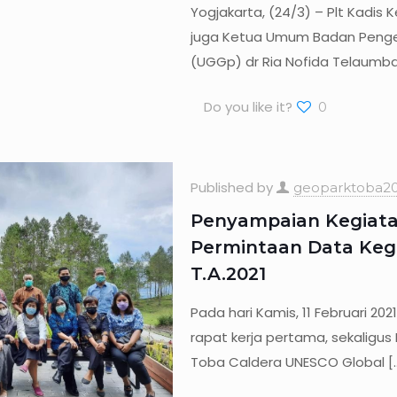
Yogjakarta, (24/3) – Plt Kadis
juga Ketua Umum Badan Penge
(UGGp) dr Ria Nofida Telaumb
Do you like it?
0
Published by
geoparktoba20
Penyampaian Kegiata
Permintaan Data Keg
T.A.2021
Pada hari Kamis, 11 Februari 20
rapat kerja pertama, sekaligu
Toba Caldera UNESCO Global
[