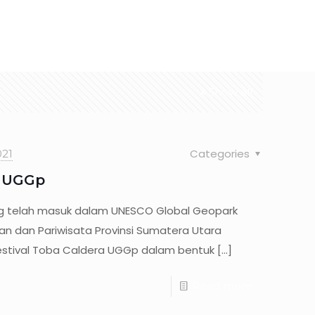
Organization
Map
Vision & Mission
Services
Show all
Categories
21
a UGGp
g telah masuk dalam UNESCO Global Geopark
n dan Pariwisata Provinsi Sumatera Utara
stival Toba Caldera UGGp dalam bentuk
[…]
Read more