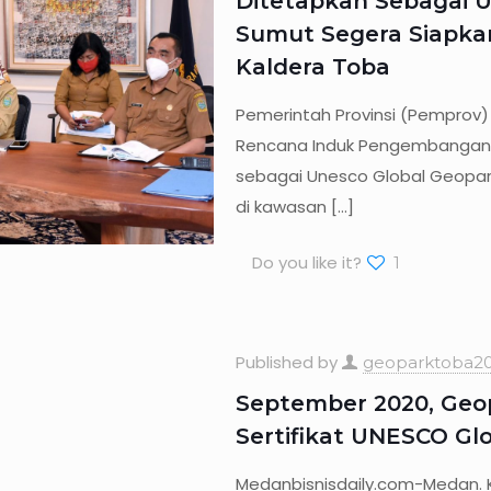
Ditetapkan Sebagai 
Sumut Segera Siapk
Kaldera Toba
Pemerintah Provinsi (Pemprov
Rencana Induk Pengembangan 
sebagai Unesco Global Geopa
di kawasan
[…]
Do you like it?
1
Published by
geoparktoba20
September 2020, Geo
Sertifikat UNESCO Gl
Medanbisnisdaily.com-Medan. 