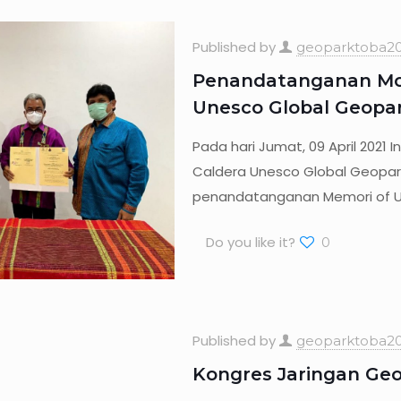
Published by
geoparktoba20
Penandatanganan MoU
Unesco Global Geopar
Pada hari Jumat, 09 April 2021 
Caldera Unesco Global Geopar
penandatanganan Memori of U
Do you like it?
0
Published by
geoparktoba20
Kongres Jaringan Geo