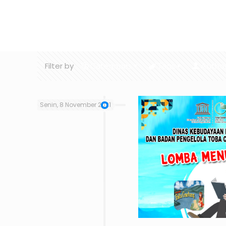
Home
Ge
Filter by
Categories
Tags
Autho
Senin, 8 November 2021