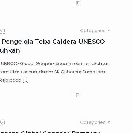
Read more
Categories
21
Pengelola Toba Caldera UNESCO
kuhkan
 UNESCO Global Geopark secara resmi dikukuhkan
tera Utara sesuai dalam SK Gubernur Sumatera
kerja pada
[…]
Read more
Categories
21