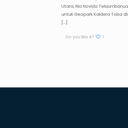
Utara, Ria Novida Telaumbanua
untuk Geopark Kaldera Toba di
[…]
Do you like it?
1
Website Pariwisata Kabupaten
Dairi
O
Karo