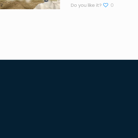
Do you like it?
0
Website Pariwisata Kabupaten
Dairi
O
Karo
K
Humbang Hasundutan
M
Samosir
Simalungun