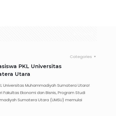
Organization
Map
Vision & Mission
Services
Show all
Categories
siswa PKL Universitas
era Utara
L Universitas Muhammadiyah Sumatera Utara!
Fakultas Ekonomi dan Bisnis, Program Studi
madiyah Sumatera Utara (UMSU) memulai