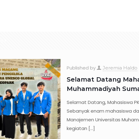
osite
Partnership
News & Articles
Festivals
rs
Published by
Jeremia Haldo
Selamat Datang Maha
Muhammadiyah Sumat
Selamat Datang, Mahasiswa PK
Sebanyak enam mahasiswa dari 
Manajemen Universitas Muham
kegiatan
[…]