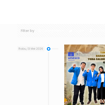
Home
Ge
Filter by
Categories
Tags
Autho
Rabu, 13 Mei 2026