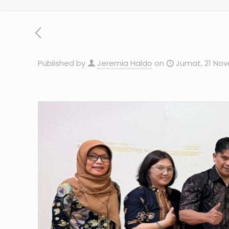
Published by
Jeremia Haldo
on
Jumat, 21 No