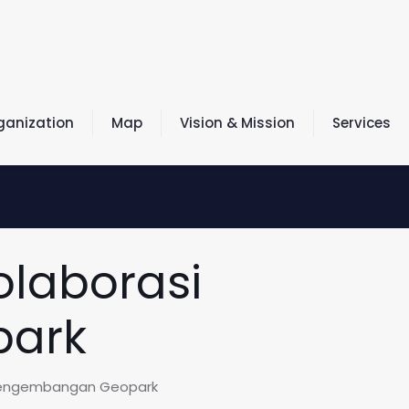
ganization
Map
Vision & Mission
Services
olaborasi
ark
i Pengembangan Geopark