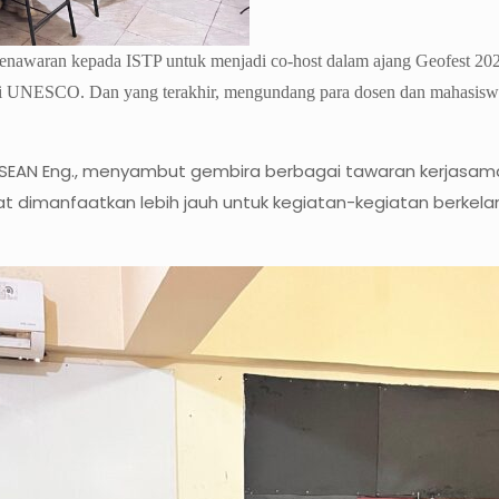
waran kepada ISTP untuk menjadi co-host dalam ajang Geofest 2026.
si UNESCO. Dan yang terakhir, mengundang para dosen dan mahasiswa
., ASEAN Eng., menyambut gembira berbagai tawaran kerjasam
t dimanfaatkan lebih jauh untuk kegiatan-kegiatan berkela