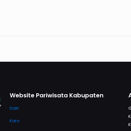
Website Pariwisata Kabupaten
Dairi
G
K
Karo
K