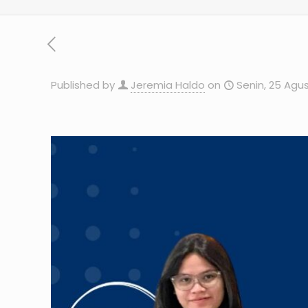
Published by
Jeremia Haldo
on
Senin, 25 Agu