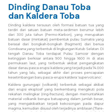
Dinding Danau Toba
dan Kaldera Toba
Dinding kaldera tersusun oleh formasi batuan tua yang
terdiri dari satuan batuan meta-sedimen berumur lebih
dari 300 juta tahun (Permo-Karbon), yang merupakan
batuan dasar (mintakat) pembentuk pulau Sumatra yang
berasal dari bongkah-bongkah (fragment) dari benua
Gondwana yang terbentuk di lingkungan Kutub Selatan. Di
tengah Danau Toba terdapat Pulau Samosir dengan
ketinggian berkisar antara 900 hingga 1600 m di atas
permukaan laut, yang terbentuk akibat pengangkatan
dasar danau pasca erupsi kaldera yang terjadi pada 74.000
tahun yang lalu, sebagai akhir dari proses pencapaian
kesetimbangan baru pasca-erupsi kaldera ‘supervolcano’.
Kaldera gunungapi (volkanik) terbentuk sebagai akibat
dari erupsi eksplosif yang berkembang mengikuti pola
rekahan melingkar (ring-fracture), dengan memuntahkan
material volkanik berupa batuapung dalam jumlah besar,
yang mengakibatkan terjadi kekosongan pada dapur
magma, kemudian disusul oleh terjadinya amblasan (‘flare-