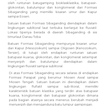
oleh runtunan batugamping bioklasklastika, batupasir-
glokonitan, batulumpur dan konglomerat dari Formasi
Sibaganding yang memiliki kisaran umur dari Kapur
sampai Eosen.
Satuan batuan Formasi Sibaganding diendapkan dalam
lingkungan sublitoral laut terbuka berlanjut ke fluviatil.
Lokasi tipenya berada di daerah Sibaganding di sisi
timurlaut Danau Toba.
Batuan Formasi Sibaganding mempunyai kisaran umur
dari Kapur (Mesozoikum) sampai Oligosen (Kenozoikum,
Tersier), di tutupi oleh endapkan runtunan satuan
batupasir-kuarsa, glokonitan, dan konglomerat setempat
menyerpih dan batulumpur diendapkan dalam
lingkungan fluviatil sampai sublitoral.
Di atas Formasi Sibaganding secara selaras di endapkan
Formasi Parapat yang berumur Miosen Awal sampai
Miosen Tengah. Satuan batuan ini diendapkan dalam
lingkungan flufiatil sampai sub-litoral, memiliki
karakteristik batuan klastika yang terdiri atas batupasir
kuarsa, konglomerat dan batupasir glokonitan dimana
pada bagian atasnya secara menerus berubah menjadi
menyerpih dan mengandung batu lumpur gampingan.