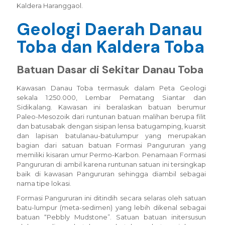
Kaldera Haranggaol.
Geologi Daerah Danau
Toba dan Kaldera Toba
Batuan Dasar di Sekitar Danau Toba
Kawasan Danau Toba termasuk dalam Peta Geologi
sekala 1:250.000, Lembar Pematang Siantar dan
Sidikalang. Kawasan ini beralaskan batuan berumur
Paleo-Mesozoik dari runtunan batuan malihan berupa filit
dan batusabak dengan sisipan lensa batugamping, kuarsit
dan lapisan batulanau-batulumpur yang merupakan
bagian dari satuan batuan Formasi Pangururan yang
memiliki kisaran umur Permo-Karbon. Penamaan Formasi
Pangururan di ambil karena runtunan satuan ini tersingkap
baik di kawasan Pangururan sehingga diambil sebagai
nama tipe lokasi.
Formasi Pangururan ini ditindih secara selaras oleh satuan
batu-lumpur (meta-sedimen) yang lebih dikenal sebagai
batuan “Pebbly Mudstone”. Satuan batuan initersusun