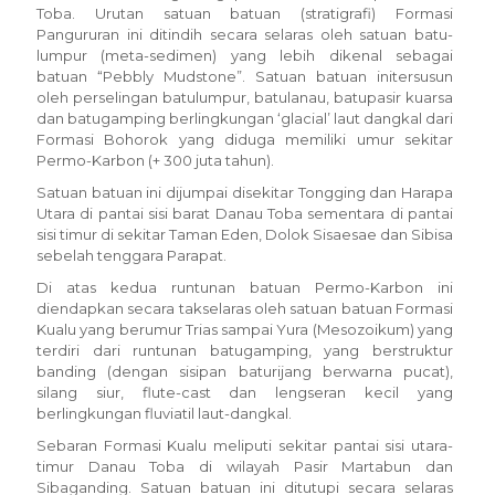
Toba. Urutan satuan batuan (stratigrafi) Formasi
Pangururan ini ditindih secara selaras oleh satuan batu-
lumpur (meta-sedimen) yang lebih dikenal sebagai
batuan “Pebbly Mudstone”. Satuan batuan initersusun
oleh perselingan batulumpur, batulanau, batupasir kuarsa
dan batugamping berlingkungan ‘glacial’ laut dangkal dari
Formasi Bohorok yang diduga memiliki umur sekitar
Permo-Karbon (+ 300 juta tahun).
Satuan batuan ini dijumpai disekitar Tongging dan Harapa
Utara di pantai sisi barat Danau Toba sementara di pantai
sisi timur di sekitar Taman Eden, Dolok Sisaesae dan Sibisa
sebelah tenggara Parapat.
Di atas kedua runtunan batuan Permo-Karbon ini
diendapkan secara takselaras oleh satuan batuan Formasi
Kualu yang berumur Trias sampai Yura (Mesozoikum) yang
terdiri dari runtunan batugamping, yang berstruktur
banding (dengan sisipan baturijang berwarna pucat),
silang siur, flute-cast dan lengseran kecil yang
berlingkungan fluviatil laut-dangkal.
Sebaran Formasi Kualu meliputi sekitar pantai sisi utara-
timur Danau Toba di wilayah Pasir Martabun dan
Sibaganding. Satuan batuan ini ditutupi secara selaras