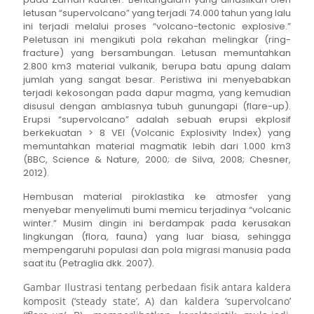
letusan “supervolcano” yang terjadi 74.000 tahun yang lalu
ini terjadi melalui proses “volcano-tectonic explosive.”
Peletusan ini mengikuti pola rekahan melingkar (ring-
fracture) yang bersambungan. Letusan memuntahkan
2.800 km3 material vulkanik, berupa batu apung dalam
jumlah yang sangat besar. Peristiwa ini menyebabkan
terjadi kekosongan pada dapur magma, yang kemudian
disusul dengan amblasnya tubuh gunungapi (flare-up).
Erupsi “supervolcano” adalah sebuah erupsi ekplosif
berkekuatan > 8 VEI (Volcanic Explosivity Index) yang
memuntahkan material magmatik lebih dari 1.000 km3
(BBC, Science & Nature, 2000; de Silva, 2008; Chesner,
2012).
Hembusan material piroklastika ke atmosfer yang
menyebar menyelimuti bumi memicu terjadinya “volcanic
winter.” Musim dingin ini berdampak pada kerusakan
lingkungan (flora, fauna) yang luar biasa, sehingga
mempengaruhi populasi dan pola migrasi manusia pada
saat itu (Petraglia dkk. 2007).
Gambar Ilustrasi tentang perbedaan fisik antara kaldera
komposit (‘steady state’, A) dan kaldera ‘supervolcano’