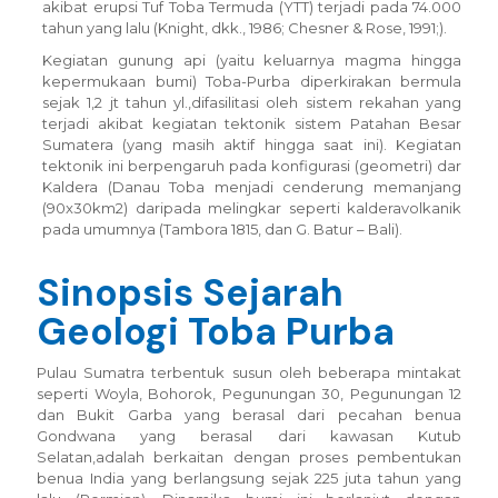
akibat erupsi Tuf Toba Termuda (YTT) terjadi pada 74.000
tahun yang lalu (Knight, dkk., 1986; Chesner & Rose, 1991;).
Kegiatan gunung api (yaitu keluarnya magma hingga
kepermukaan bumi) Toba-Purba diperkirakan bermula
sejak 1,2 jt tahun yl.,difasilitasi oleh sistem rekahan yang
terjadi akibat kegiatan tektonik sistem Patahan Besar
Sumatera (yang masih aktif hingga saat ini). Kegiatan
tektonik ini berpengaruh pada konfigurasi (geometri) dar
Kaldera (Danau Toba menjadi cenderung memanjang
(90x30km2) daripada melingkar seperti kalderavolkanik
pada umumnya (Tambora 1815, dan G. Batur – Bali).
Sinopsis Sejarah
Geologi Toba Purba
Pulau Sumatra terbentuk susun oleh beberapa mintakat
seperti Woyla, Bohorok, Pegunungan 30, Pegunungan 12
dan Bukit Garba yang berasal dari pecahan benua
Gondwana yang berasal dari kawasan Kutub
Selatan,adalah berkaitan dengan proses pembentukan
benua India yang berlangsung sejak 225 juta tahun yang