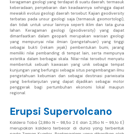
keragaman geologi yang terdapat di suatu daerah; termasuk
keberadaan, penyebaran dan keadaannya sehingga dapat
mewakili evolusi geologi daerah tersebut. Kajian geodiversity
terbatas pada unsur geologi saja (termasuk geomortologi),
dan tidak untuk unsur lainnya seperti iklim dan tata guna
lahan. Keragaman geologi (geodiversity) yang dapat
dimanfaatkan dalam geopark merupakan warisan geologi
yang mempunyai nilai ilmian (pengetahuan) yang tinggi
sebagai bukti (rekam jejak) pembentukan bumi, jarang
memiliki nilai pembanding di tempat lain, serta mempunya
estetika dalam berbagai skala. Nilai-nilai tersebut menyatu
membentuk sebuah kawasan yang unik sebagai tempat
kunjungan yang berfungsi sebagai situs pengembangan ilmu
pengetahuan kebumian dan sebagai destinasi pariwisata
yang berkelanjutan yang dapat dijadikan sebagai motor
penggerak bagi pertumbuhan ekonomi lokal maupun
regional.
Erupsi Supervolcano
Kaldera Toba (2,88o N – 98,5o 2 E dan 2,35o N – 99,1o E)
merupakan kaldera terbesar di dunia yang terbentuk
pada Zaman Kuarter. Bentangalam yang dihasilkan oleh