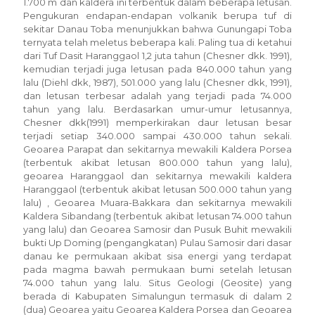
1.700 m dan kaldera ini terbentuk dalam beberapa letusan.
Pengukuran endapan-endapan volkanik berupa tuf di
sekitar Danau Toba menunjukkan bahwa Gunungapi Toba
ternyata telah meletus beberapa kali. Paling tua di ketahui
dari Tuf Dasit Haranggaol 1,2 juta tahun (Chesner dkk. 1991),
kemudian terjadi juga letusan pada 840.000 tahun yang
lalu (Diehl dkk, 1987), 501.000 yang lalu (Chesner dkk, 1991),
dan letusan terbesar adalah yang terjadi pada 74.000
tahun yang lalu. Berdasarkan umur-umur letusannya,
Chesner dkk(1991) memperkirakan daur letusan besar
terjadi setiap 340.000 sampai 430.000 tahun sekali.
Geoarea Parapat dan sekitarnya mewakili Kaldera Porsea
(terbentuk akibat letusan 800.000 tahun yang lalu),
geoarea Haranggaol dan sekitarnya mewakili kaldera
Haranggaol (terbentuk akibat letusan 500.000 tahun yang
lalu) , Geoarea Muara-Bakkara dan sekitarnya mewakili
Kaldera Sibandang (terbentuk akibat letusan 74.000 tahun
yang lalu) dan Geoarea Samosir dan Pusuk Buhit mewakili
bukti Up Doming (pengangkatan) Pulau Samosir dari dasar
danau ke permukaan akibat sisa energi yang terdapat
pada magma bawah permukaan bumi setelah letusan
74.000 tahun yang lalu. Situs Geologi (Geosite) yang
berada di Kabupaten Simalungun termasuk di dalam 2
(dua) Geoarea yaitu Geoarea Kaldera Porsea dan Geoarea