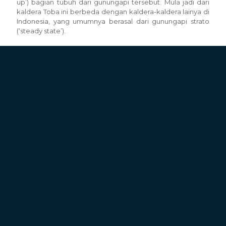
up’) bagian tubuh dari gunungapi tersebut. Mula jadi dari
kaldera Toba ini berbeda dengan kaldera-kaldera lainya di
Indonesia, yang umumnya berasal dari gunungapi strato
(‘steady state’).
Website Pariwisata Kabupaten