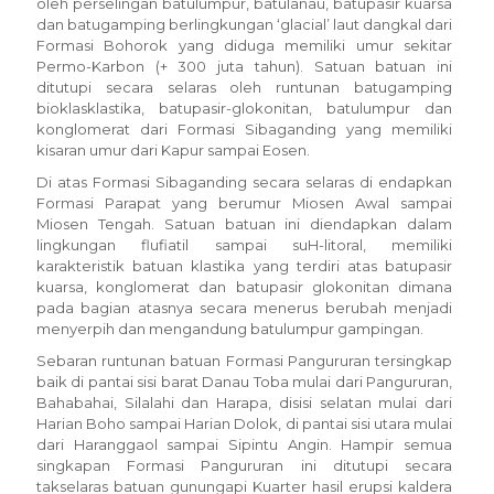
oleh perselingan batulumpur, batulanau, batupasir kuarsa
dan batugamping berlingkungan ‘glacial’ laut dangkal dari
Formasi Bohorok yang diduga memiliki umur sekitar
Permo-Karbon (+ 300 juta tahun). Satuan batuan ini
ditutupi secara selaras oleh runtunan batugamping
bioklasklastika, batupasir-glokonitan, batulumpur dan
konglomerat dari Formasi Sibaganding yang memiliki
kisaran umur dari Kapur sampai Eosen.
Di atas Formasi Sibaganding secara selaras di endapkan
Formasi Parapat yang berumur Miosen Awal sampai
Miosen Tengah. Satuan batuan ini diendapkan dalam
lingkungan flufiatil sampai suH-litoral, memiliki
karakteristik batuan klastika yang terdiri atas batupasir
kuarsa, konglomerat dan batupasir glokonitan dimana
pada bagian atasnya secara menerus berubah menjadi
menyerpih dan mengandung batulumpur gampingan.
Sebaran runtunan batuan Formasi Pangururan tersingkap
baik di pantai sisi barat Danau Toba mulai dari Pangururan,
Bahabahai, Silalahi dan Harapa, disisi selatan mulai dari
Harian Boho sampai Harian Dolok, di pantai sisi utara mulai
dari Haranggaol sampai Sipintu Angin. Hampir semua
singkapan Formasi Pangururan ini ditutupi secara
takselaras batuan gunungapi Kuarter hasil erupsi kaldera