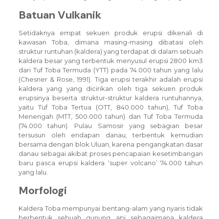
Batuan Vulkanik
Setidaknya empat sekuen produk erupsi dikenali di
kawasan Toba, dimana masing-masing dibatasi oleh
struktur runtuhan (kaldera) yang terdapat di dalam sebuah
kaldera besar yang terbentuk menyusul erupsi 2800 km3
dari Tuf Toba Termuda (YTT) pada 74.000 tahun yang lalu
(Chesner & Rose, 1991). Tiga erupsi terakhir adalah erupsi
kaldera yang yang dicirikan oleh tiga sekuen produk
erupsinya beserta struktur-struktur kaldera runtuhannya,
yaitu Tuf Toba Tertua (OTT, 840.000 tahun), Tuf Toba
Menengah (MTT, 500.000 tahun) dan Tuf Toba Termuda
(74.000 tahun). Pulau Samosir yang sebagian besar
tersusun oleh endapan danau, terbentuk kemudian
bersama dengan blok Uluan, karena pengangkatan dasar
danau sebagai akibat proses pencapaian kesetimbangan
baru pasca erupsi kaldera ‘super volcano’ 74.000 tahun
yang lalu.
Morfologi
Kaldera Toba mempunyai bentang-alam yang nyaris tidak
berbentuk sebuah gunung api sebagaimana kaldera