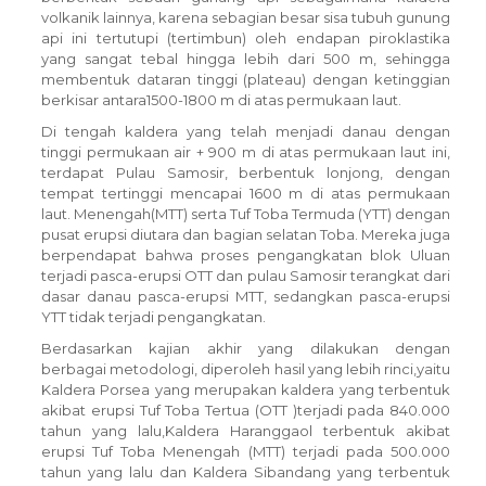
volkanik lainnya, karena sebagian besar sisa tubuh gunung
api ini tertutupi (tertimbun) oleh endapan piroklastika
yang sangat tebal hingga lebih dari 500 m, sehingga
membentuk dataran tinggi (plateau) dengan ketinggian
berkisar antara1500-1800 m di atas permukaan laut.
Di tengah kaldera yang telah menjadi danau dengan
tinggi permukaan air + 900 m di atas permukaan laut ini,
terdapat Pulau Samosir, berbentuk lonjong, dengan
tempat tertinggi mencapai 1600 m di atas permukaan
laut. Menengah(MTT) serta Tuf Toba Termuda (YTT) dengan
pusat erupsi diutara dan bagian selatan Toba. Mereka juga
berpendapat bahwa proses pengangkatan blok Uluan
terjadi pasca-erupsi OTT dan pulau Samosir terangkat dari
dasar danau pasca-erupsi MTT, sedangkan pasca-erupsi
YTT tidak terjadi pengangkatan.
Berdasarkan kajian akhir yang dilakukan dengan
berbagai metodologi, diperoleh hasil yang lebih rinci,yaitu
Kaldera Porsea yang merupakan kaldera yang terbentuk
akibat erupsi Tuf Toba Tertua (OTT )terjadi pada 840.000
tahun yang lalu,Kaldera Haranggaol terbentuk akibat
erupsi Tuf Toba Menengah (MTT) terjadi pada 500.000
tahun yang lalu dan Kaldera Sibandang yang terbentuk