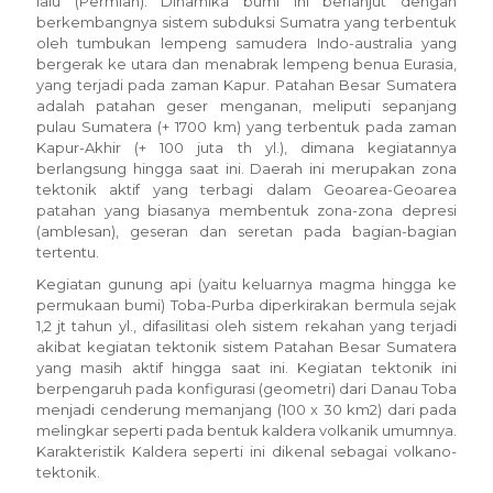
lalu (Permian). Dinamika bumi ini berlanjut dengan
berkembangnya sistem subduksi Sumatra yang terbentuk
oleh tumbukan lempeng samudera Indo-australia yang
bergerak ke utara dan menabrak lempeng benua Eurasia,
yang terjadi pada zaman Kapur. Patahan Besar Sumatera
adalah patahan geser menganan, meliputi sepanjang
pulau Sumatera (+ 1700 km) yang terbentuk pada zaman
Kapur-Akhir (+ 100 juta th yl.), dimana kegiatannya
berlangsung hingga saat ini. Daerah ini merupakan zona
tektonik aktif yang terbagi dalam Geoarea-Geoarea
patahan yang biasanya membentuk zona-zona depresi
(amblesan), geseran dan seretan pada bagian-bagian
tertentu.
Kegiatan gunung api (yaitu keluarnya magma hingga ke
permukaan bumi) Toba-Purba diperkirakan bermula sejak
1,2 jt tahun yl., difasilitasi oleh sistem rekahan yang terjadi
akibat kegiatan tektonik sistem Patahan Besar Sumatera
yang masih aktif hingga saat ini. Kegiatan tektonik ini
berpengaruh pada konfigurasi (geometri) dari Danau Toba
menjadi cenderung memanjang (100 x 30 km2) dari pada
melingkar seperti pada bentuk kaldera volkanik umumnya.
Karakteristik Kaldera seperti ini dikenal sebagai volkano-
tektonik.